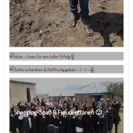
Wow 🙂 was für ein toller Erfolg !
Seife schenken & Hoffnung geben 🙂 🙂
🙂
Shopping-Spaß & Freudentränen 🙂 …