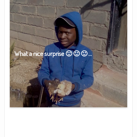
What a nice surprise 🙂 🙂 🙂 …