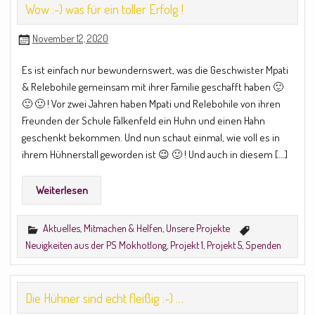
Wow :-) was für ein toller Erfolg !
November 12, 2020
Es ist einfach nur bewundernswert, was die Geschwister Mpati
& Relebohile gemeinsam mit ihrer Familie geschafft haben 🙂
🙂 🙂 ! Vor zwei Jahren haben Mpati und Relebohile von ihren
Freunden der Schule Falkenfeld ein Huhn und einen Hahn
geschenkt bekommen. Und nun schaut einmal, wie voll es in
ihrem Hühnerstall geworden ist 😉 🙂 ! Und auch in diesem […]
Weiterlesen
Aktuelles
,
Mitmachen & Helfen
,
Unsere Projekte
Neuigkeiten aus der PS Mokhotlong
,
Projekt 1
,
Projekt 5
,
Spenden
Die Hühner sind echt fleißig :-) …