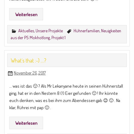
Weiterlesen
Aktuelles
,
Unsere Projekte
Hühnerfamilien
,
Neuigkeiten
aus der PS Mokhotlong
,
Projekt 1
What´s that :-) …?
November 26, 2017
… was ist das 🙂 ? Als Mr Lekanyane heute in seinen Hühnerstall
ging, hat er in den Nestern 8 (!) Eier gefunden 🙂 ! Ihr könnte
euch denken, was es bei ihm zum Abendessen gab 😉 🙂 . Na
klar, Rührei mit pap 🙂 .
Weiterlesen