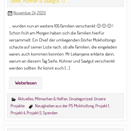
Seife, Hühner & Saatgut :-) …
November 24, 2020
… wurden nun an weitere 105 Familien verschenkt 🙂 🙂 🙂 !
Schon früh am Morgen haben sich die Familien hierfür
versammelt. Ein Chief der umliegenden Dörfer Mokhotlongs
schaute auf seiner Liste nach, ob alle Familien, die eingeladen
waren, auch kommen konnten. Mr Lekanyane erklärte dann,
warum an diesem Tag Seife, Hühner und Saatgut verschenkt
werden sollten. Ihr könnt euch […]
Weiterlesen
Aktuelles
,
Mitmachen & Helfen
,
Uncategorized
,
Unsere
Projekte
Neuigkeiten aus der PS Mokhotlong
,
Projekt 1
,
Projekt 4
,
Projekt 5
,
Spenden