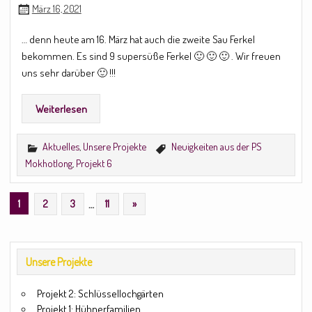
März 16, 2021
… denn heute am 16. März hat auch die zweite Sau Ferkel
bekommen. Es sind 9 supersüße Ferkel 🙂 🙂 🙂 . Wir freuen
uns sehr darüber 🙂 !!!
Weiterlesen
Aktuelles
,
Unsere Projekte
Neuigkeiten aus der PS
Mokhotlong
,
Projekt 6
1
2
3
…
11
»
Unsere Projekte
Projekt 2: Schlüssellochgärten
Projekt 1: Hühnerfamilien