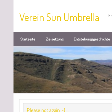
Verein Sun Umbrella
Es
Startseite
Zielsetzung
Entstehungsgeschichte
Please not again :-( …