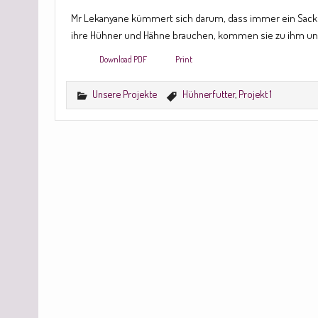
Mr Lekanyane kümmert sich darum, dass immer ein Sack H
ihre Hühner und Hähne brauchen, kommen sie zu ihm und l
Download PDF
Print
Unsere Projekte
Hühnerfutter
,
Projekt 1